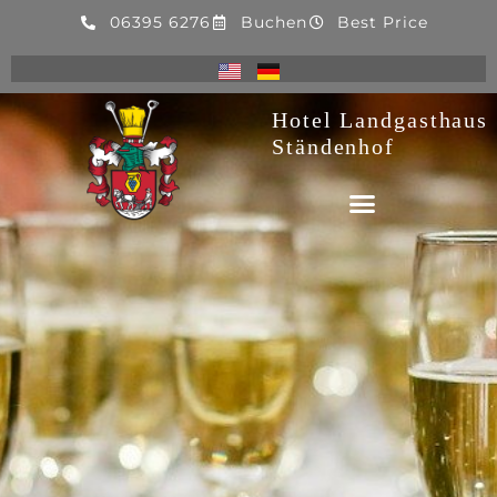
06395 6276
Buchen
Best Price
Hotel Landgasthaus
Ständenhof
Startseite
»
Feiern