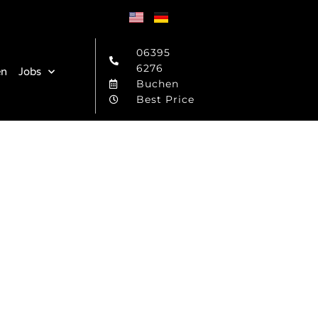
06395
6276
en
Jobs
Buchen
Best Price